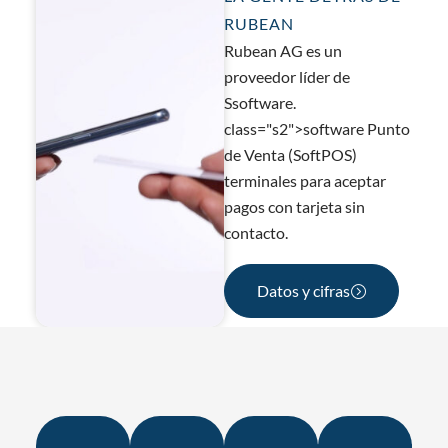
RUBEAN
Rubean
AG
es un
proveedor líder de
S
software
.
class="s2">software
Punto
de Venta (SoftPOS)
terminales para aceptar
pagos con tarjeta sin
contacto.
Datos y cifras